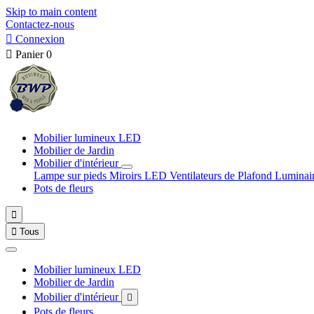
Skip to main content
Contactez-nous

Connexion

Panier
0
Mobilier lumineux LED
Mobilier de Jardin
Mobilier d'intérieur
Lampe sur pieds
Miroirs LED
Ventilateurs de Plafond
Luminai
Pots de fleurs


Tous
Mobilier lumineux LED
Mobilier de Jardin
Mobilier d'intérieur

Pots de fleurs