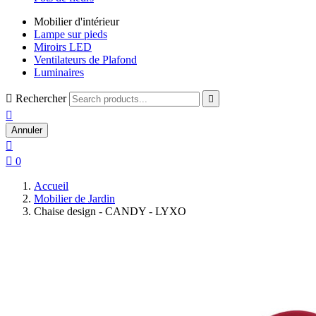
Mobilier d'intérieur
Lampe sur pieds
Miroirs LED
Ventilateurs de Plafond
Luminaires

Rechercher


Annuler


0
Accueil
Mobilier de Jardin
Chaise design - CANDY - LYXO