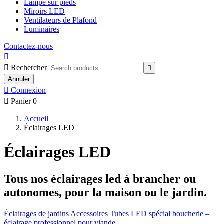
Lampe sur pieds
Miroirs LED
Ventilateurs de Plafond
Luminaires
Contactez-nous


Rechercher

Annuler

Connexion

Panier
0
Accueil
Éclairages LED
Éclairages LED
Tous nos
éclairages led
à brancher ou
autonomes, pour la maison ou le jardin.
Éclairages de jardins
Accessoires
Tubes LED spécial boucherie –
éclairage professionnel pour viande