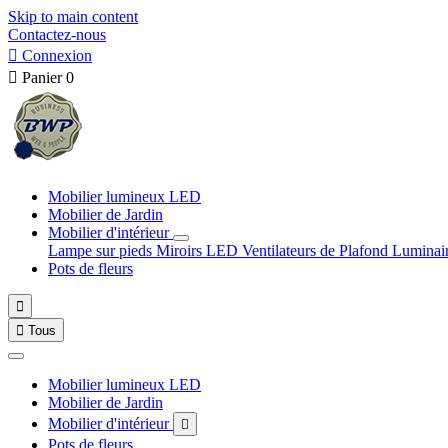
Skip to main content
Contactez-nous

Connexion

Panier
0
Mobilier lumineux LED
Mobilier de Jardin
Mobilier d'intérieur
Lampe sur pieds
Miroirs LED
Ventilateurs de Plafond
Luminai
Pots de fleurs


Tous
Mobilier lumineux LED
Mobilier de Jardin
Mobilier d'intérieur

Pots de fleurs