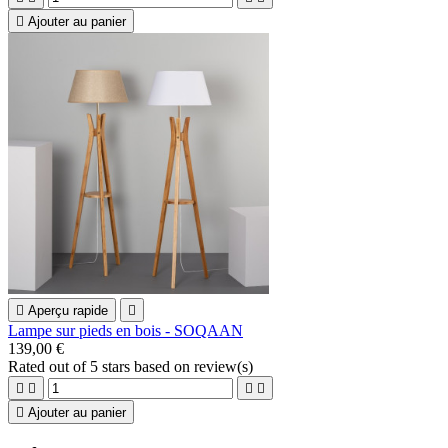

Ajouter au panier

Aperçu rapide

Lampe sur pieds en bois - SOQAAN
139,00 €
Rated
out of 5 stars based on
review(s)





Ajouter au panier