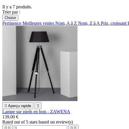
Il y a 7 produits.
Trier par :
Choisir
Pertinence
Meilleures ventes
Nom, A à Z
Nom, Z à A
Prix, croissant

Aperçu rapide

Lampe sur pieds en bois - ZAWENA
139,00 €
Rated
out of 5 stars based on
review(s)



