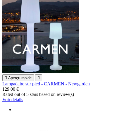

Aperçu rapide

Lampadaire sur pied - CARMEN - Newgarden
129,00 €
Rated
out of 5 stars based on
review(s)
Voir détails