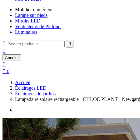
Mobilier d'intérieur
Lampe sur pieds
Miroirs LED
Ventilateurs de Plafond
Luminaires



Annuler


0
Accueil
Éclairages LED
Éclairages de jardins
Lampadaire solaire rechargeable - CHLOE PLANT - Newgar