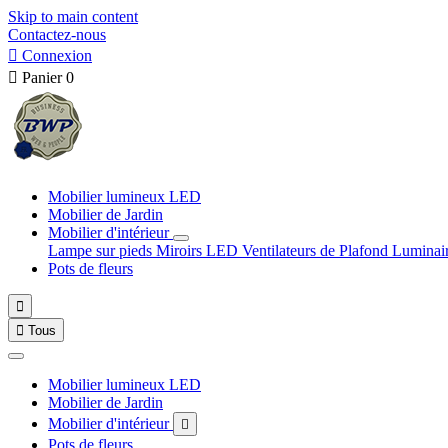
Skip to main content
Contactez-nous

Connexion

Panier
0
Mobilier lumineux LED
Mobilier de Jardin
Mobilier d'intérieur
Lampe sur pieds
Miroirs LED
Ventilateurs de Plafond
Luminai
Pots de fleurs


Tous
Mobilier lumineux LED
Mobilier de Jardin
Mobilier d'intérieur

Pots de fleurs